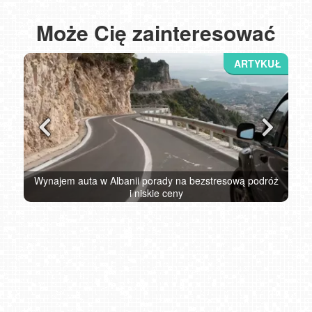
Może Cię zainteresować
 dla
Wynajem auta w Albanii porady na bezstresową podróż
17 w
i niskie ceny