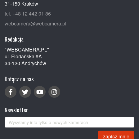
31-150 Kraków
tel. +48 12 442 01 86
webcamera@webcamera.pl
Redakcja
"WEBCAMERA.PL"
ul. Floriańska 9A
34-120 Andrychów
Dołącz do nas
Newsletter
zapisz mnie