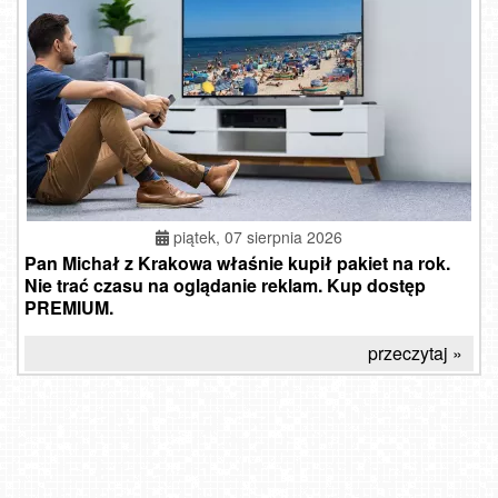
piątek, 07 sierpnia 2026
Pan Michał z Krakowa właśnie kupił pakiet na rok.
Nie trać czasu na oglądanie reklam. Kup dostęp
PREMIUM.
przeczytaj »
Gorzów Wielkopolski
Kraków - Wawel i zakole Wisły
Msza Św. Roczyny
Kasprowy Wierch - Hala Gąsienicowa
Cerkiew Grekokatolicka w Polsce - Arch. Przemysko-
Kraków - widok na Wisłę i Most im. Marszałka Piłsudskiego
Warszawska
USTROŃ - widok z Uzdrowiska Ustroń NOWOŚĆ