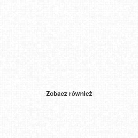
Zobacz również
DARŁOWO - widok na plażę
Winterpol Karpacz Biały Jar
SŁOTWINY ARENA Krynica-Zdrój
Kołobrzeg - widok na plażę zachodnią
Widok na Tatry - NOWOŚĆ
ZAMOŚĆ - widok na Rynek Wielki
HEL - marina
USTROŃ - widok na rynek